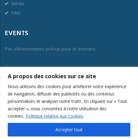
Média
FAQ
EVENTS
Pas d'évènements prévus pour le moment.
BENOR
A propos des cookies sur ce site
L’asbl Benor a été constituée en 2012 pour gérer ce label
Nous utilisons des cookies pour améliorer votre expérience
collectif de conformité et pour protéger son intérêt général.
de navigation, diffuser des publicités ou des contenus
personnalisés et analyser notre trafic. En cliquant sur « Tout
LOGIN MEMBERS
accepter », vous consentez à notre utilisation des
cookies.
Politique relative aux cookies
Accepter tout