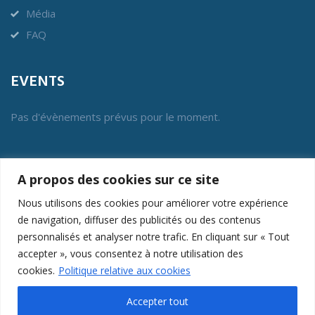
Média
FAQ
EVENTS
Pas d'évènements prévus pour le moment.
BENOR
A propos des cookies sur ce site
L’asbl Benor a été constituée en 2012 pour gérer ce label
Nous utilisons des cookies pour améliorer votre expérience
collectif de conformité et pour protéger son intérêt général.
de navigation, diffuser des publicités ou des contenus
personnalisés et analyser notre trafic. En cliquant sur « Tout
LOGIN MEMBERS
accepter », vous consentez à notre utilisation des
cookies.
Politique relative aux cookies
Accepter tout