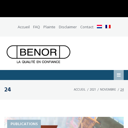
Accueil
FAQ
Plainte
Disclaimer
Contact
24
ACCUEIL
/
2021
/
NOVEMBRE
/
24
PUBLICATIONS