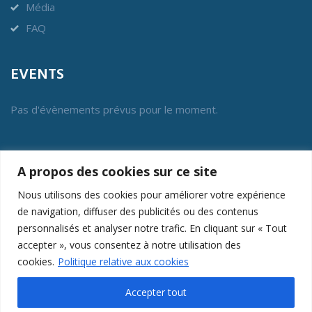
Média
FAQ
EVENTS
Pas d'évènements prévus pour le moment.
BENOR
A propos des cookies sur ce site
L’asbl Benor a été constituée en 2012 pour gérer ce label
Nous utilisons des cookies pour améliorer votre expérience
collectif de conformité et pour protéger son intérêt général.
de navigation, diffuser des publicités ou des contenus
personnalisés et analyser notre trafic. En cliquant sur « Tout
LOGIN MEMBERS
accepter », vous consentez à notre utilisation des
cookies.
Politique relative aux cookies
Accepter tout