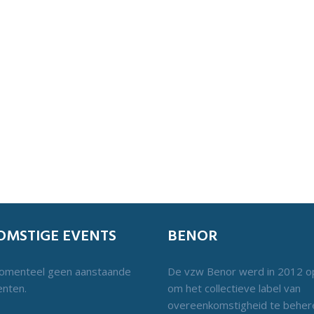
OMSTIGE EVENTS
BENOR
momenteel geen aanstaande
De vzw Benor werd in 2012 o
nten.
om het collectieve label van
overeenkomstigheid te beher