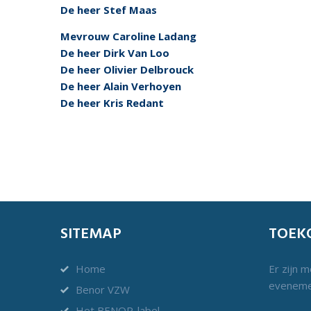
De heer Stef Maas
Mevrouw Caroline Ladang
De heer Dirk Van Loo
De heer Olivier Delbrouck
De heer Alain Verhoyen
De heer Kris Redant
SITEMAP
TOEK
Home
Er zijn 
eveneme
Benor VZW
Het BENOR-label