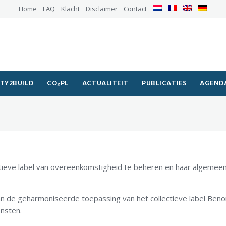
Home
FAQ
Klacht
Disclaimer
Contact
TY2BUILD
CO₂PL
ACTUALITEIT
PUBLICATIES
AGEND
tieve label van overeenkomstigheid te beheren en haar algemee
an de geharmoniseerde toepassing van het collectieve label Beno
ensten.