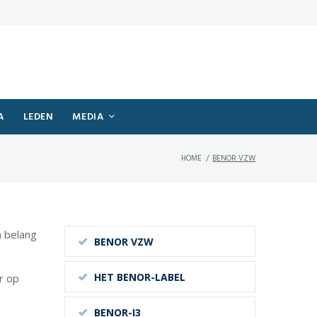
A
LEDEN
MEDIA
HOME
/
BENOR VZW
n belang
BENOR VZW
HET BENOR-LABEL
r op
BENOR-I3